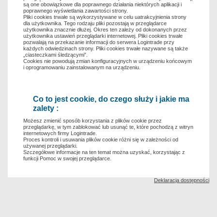
są one obowiązkowe dla poprawnego działania niektórych aplikacji i
poprawnego wyświetlania zawartości strony.
Pliki cookies trwałe są wykorzystywane w celu uatrakcyjnienia strony
dla użytkownika. Tego rodzaju pliki pozostają w przeglądarce
użytkownika znacznie dłużej. Okres ten zależy od dokonanych przez
użytkownika ustawień przeglądarki internetowej. Pliki cookies trwałe
pozwalają na przekazanie informacji do serwera Logintrade przy
każdych odwiedzinach strony. Pliki cookies trwałe nazywane są także
„ciasteczkami śledzącymi”.
Cookies nie powodują zmian konfiguracyjnych w urządzeniu końcowym
i oprogramowaniu zainstalowanym na urządzeniu.
Co to jest cookie, do czego służy i jakie ma
zalety :
Możesz zmienić sposób korzystania z plików cookie przez
przeglądarkę, w tym zablokować lub usunąć te, które pochodzą z witryn
internetowych firmy Logintrade.
Proces kontroli i usuwania plików cookie różni się w zależności od
używanej przeglądarki.
Szczegółowe informacje na ten temat można uzyskać, korzystając z
funkcji Pomoc w swojej przeglądarce.
Deklaracja dostępności