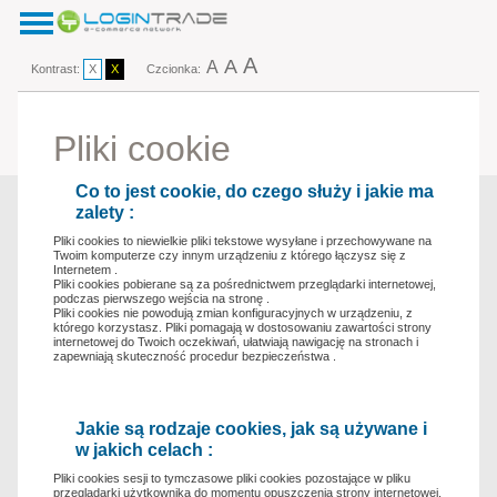
A
A
A
Kontrast:
X
X
Czcionka:
Pliki cookie
Co to jest cookie, do czego służy i jakie ma
zalety :
Pliki cookies to niewielkie pliki tekstowe wysyłane i przechowywane na
Twoim komputerze czy innym urządzeniu z którego łączysz się z
Internetem .
Pliki cookies pobierane są za pośrednictwem przeglądarki internetowej,
podczas pierwszego wejścia na stronę .
Pliki cookies nie powodują zmian konfiguracyjnych w urządzeniu, z
którego korzystasz. Pliki pomagają w dostosowaniu zawartości strony
internetowej do Twoich oczekiwań, ułatwiają nawigację na stronach i
zapewniają skuteczność procedur bezpieczeństwa .
Jakie są rodzaje cookies, jak są używane i
w jakich celach :
Pliki cookies sesji to tymczasowe pliki cookies pozostające w pliku
przeglądarki użytkownika do momentu opuszczenia strony internetowej,