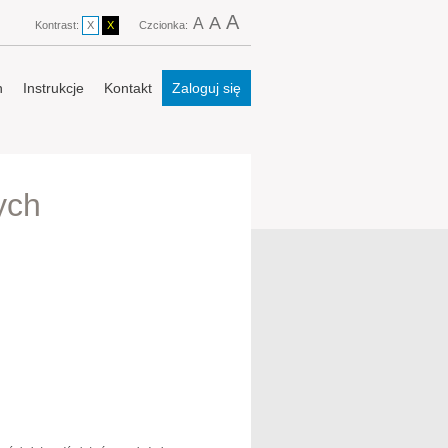
A
A
A
Kontrast:
X
X
Czcionka:
n
Instrukcje
Kontakt
Zaloguj się
ych