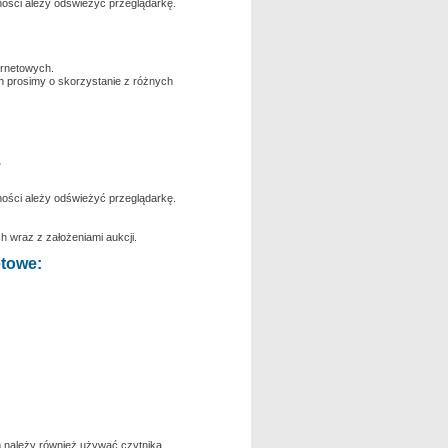
jności ależy odświeżyć przeglądarkę.
ernetowych.
ch prosimy o skorzystanie z różnych
.
jności ależy odświeżyć przeglądarkę.
 wraz z założeniami aukcji.
etowe:
m należy również używać czytnika