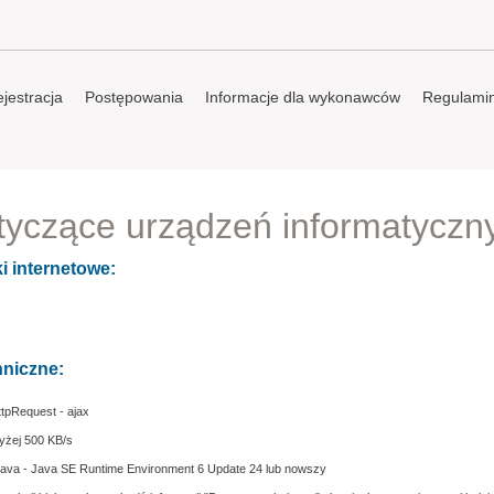
jestracja
Postępowania
Informacje dla wykonawców
Regulami
yczące urządzeń informatyczn
i internetowe:
niczne:
tpRequest - ajax
yżej 500 KB/s
ava - Java SE Runtime Environment 6 Update 24 lub nowszy