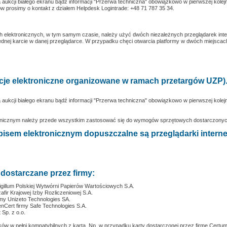
a aukcji białego ekranu bądź informacji "Przerwa techniczna" obowiązkowo w pierwszej kole
 prosimy o kontakt z działem Helpdesk Logintrade: +48 71 787 35 34.
h elektronicznych, w tym samym czasie, należy użyć dwóch niezależnych przeglądarek int
 jednej karcie w danej przeglądarce. W przypadku chęci otwarcia platformy w dwóch miejsca
kcje elektroniczne organizowane w ramach przetargów UZP)
a aukcji białego ekranu bądź informacji "Przerwa techniczna" obowiązkowo w pierwszej kole
tronicznym należy przede wszystkim zastosować się do wymogów sprzętowych dostarczonych
pisem elektronicznym dopuszczalne są przeglądarki intern
dostarczane przez firmy:
Sigillum Polskiej Wytwórni Papierów Wartościowych S.A.
fir Krajowej Izby Rozliczeniowej S.A.
my Unizeto Technologies SA.
enCert firmy Safe Technologies S.A.
 Sp. z o.o.
ów w pełni kompatybilnych z kartą. Np. w przypadku karty dostarczonej przez firmę Certu