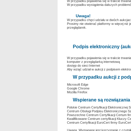
W przypadku pojawienia się w trakcie trwani
W przypadku wystąpienia dalszych problemów
Uwaga!
W przypadku chęci udziału w dwóch aukcjac
Prosimy nie otwierać platformy w więcej niż
przeglądarek.
Podpis elektroniczny (au
W przypadku pojawienia się w trakcie trwani
komputer z przeglądarką internetową
dostęp do sieci Internet
Aby wziąć udział w aukcji z podpisem elek
W przypadku aukcji z pod
Microsoft Edge
Google Chrome
Mozilla Firefox
Wspierane są rozwiązania 
Polskie Centrum Certyfikacji Elektronicznej 
Centrum Obsługi Podpisu Elektronicznego Sza
Powszechne Centrum Certyfikacji Certum fir
Kwalifikowane Centrum certyfikacji Kluczy C
Centrum Certyfikacji EuroCert firmy EuroCert
Uwaga. Wymagane jest korzystanie z czytnik