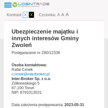
A
A
Kontrast:
X
X
Czcionka:
A
Ubezpieczenie majątku i
innych interesów Gminy
Zwoleń
Postępowanie nr Z80/12336
Osoba kontaktowa:
Rafał Cimek
r.cimek@interbroker.pl
Inter-Broker Sp. z o.o.
Zółkiewskiego 5
87-100 Toruń
NIP: 8791013031
Data założenia postępowania:
2023-05-31