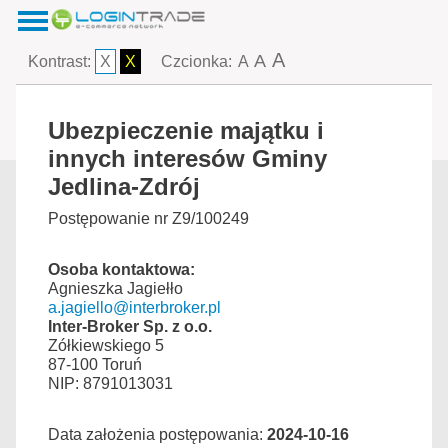
A
A
Kontrast:
X
X
Czcionka:
A
Ubezpieczenie majątku i
innych interesów Gminy
Jedlina-Zdrój
Postępowanie nr Z9/100249
Osoba kontaktowa:
Agnieszka Jagiełło
a.jagiello@interbroker.pl
Inter-Broker Sp. z o.o.
Zółkiewskiego 5
87-100 Toruń
NIP: 8791013031
Data założenia postępowania:
2024-10-16