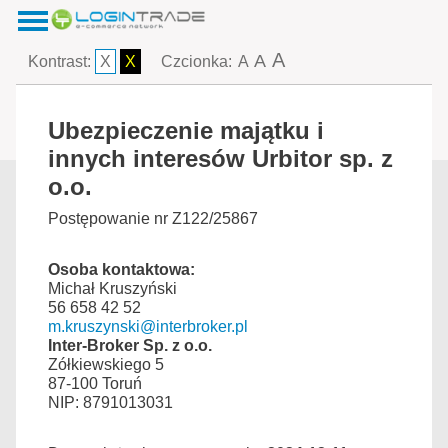
A
A
Kontrast:
X
X
Czcionka:
A
Ubezpieczenie majątku i
innych interesów Urbitor sp. z
o.o.
Postępowanie nr Z122/25867
Osoba kontaktowa:
Michał Kruszyński
56 658 42 52
m.kruszynski@interbroker.pl
Inter-Broker Sp. z o.o.
Zółkiewskiego 5
87-100 Toruń
NIP: 8791013031