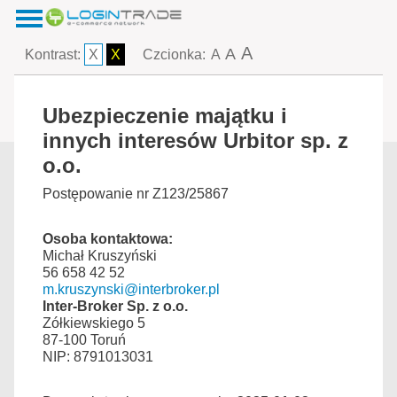
A
A
Kontrast:
X
X
Czcionka:
A
Ubezpieczenie majątku i
innych interesów Urbitor sp. z
o.o.
Postępowanie nr Z123/25867
Osoba kontaktowa:
Michał Kruszyński
56 658 42 52
m.kruszynski@interbroker.pl
Inter-Broker Sp. z o.o.
Zółkiewskiego 5
87-100 Toruń
NIP: 8791013031