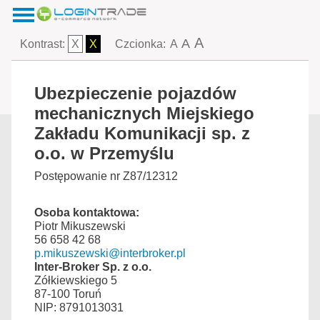
A
A
Kontrast:
X
X
Czcionka:
A
Ubezpieczenie pojazdów
mechanicznych Miejskiego
Zakładu Komunikacji sp. z
o.o. w Przemyślu
Postępowanie nr Z87/12312
Osoba kontaktowa:
Piotr Mikuszewski
56 658 42 68
p.mikuszewski@interbroker.pl
Inter-Broker Sp. z o.o.
Zółkiewskiego 5
87-100 Toruń
NIP: 8791013031