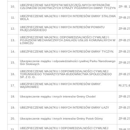
UBEZPIECZENIE NASTĘPSTW NIESZCZĘŚLIWYCH WYPADKÓW
10.
ZP- IB.
CZŁONKÓW OCHOTNICZYCH STRAŻY POŻARNYCH GMINY TYCZYN
UBEZPIECZENIE MAJĄTKU I INNYCH INTERESÓW GMINY STALOWA
11.
ZP-IB.2
WOLA
UBEZPIECZENIE MAJĄTKU I INNYCH INTERESÓW POWIATU
12.
ZP-IB.2
PAJĘCZAŃSKIEGO
UBEZPIECZENIE MAJĄTKU, ODPOWIEDZIALNOŚCI CYWILNEJ I
13.
POJAZDÓW MECHANICZNYCH ZAKŁADU USŁUG KOMUNALNYCH W
ZP-IB.2
ŁOWICZU
14.
UBEZPIECZENIE MAJĄTKU I INNYCH INTERESÓW GMINY TYCZYN.
ZP-IB.2
Ubezpieczenie majątku i odpowiedzialności cywilnej Parku Narodowego
15.
ZP-IB.2
Gór Stołowych
UBEZPIECZENIE MAJĄTKU I ODPOWIEDZIALNOŚCI CYWILNEJ
16.
TORUŃSKIEGO TOWARZYSTWA BUDOWNICTWA SPOŁECZNEGO
ZP-IB.2
SP. Z O. O.
UBEZPIECZENIE MAJĄTKU I INNYCH INTERESÓW GMINY
17.
RI.271.
WĄGROWIEC
18.
Ubezpieczenie majątku i innych interesów Gminy Chodel
ZP-IB.2
19.
UBEZPIECZENIE MAJĄTKU I INNYCH INTERESÓW GMINY ŁAZY
ZP-IB.2
20.
Ubezpieczenie majątku i innych interesów Gminy Potok Górny
ZP-IB.2
UBEZPIECZENIE MAJĄTKU I ODPOWIEDZIALNOŚCI CYWILNEJ
21.
ZP-IB.2