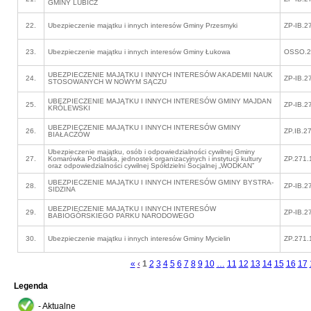
GMINY LUBICZ
22.
Ubezpieczenie majątku i innych interesów Gminy Przesmyki
ZP-IB.2
23.
Ubezpieczenie majątku i innych interesów Gminy Łukowa
OSSO.2
UBEZPIECZENIE MAJĄTKU I INNYCH INTERESÓW AKADEMII NAUK
24.
ZP-IB.2
STOSOWANYCH W NOWYM SĄCZU
UBEZPIECZENIE MAJĄTKU I INNYCH INTERESÓW GMINY MAJDAN
25.
ZP-IB.2
KRÓLEWSKI
UBEZPIECZENIE MAJĄTKU I INNYCH INTERESÓW GMINY
26.
ZP.IB.2
BIAŁACZÓW
Ubezpieczenie majątku, osób i odpowiedzialności cywilnej Gminy
27.
Komarówka Podlaska, jednostek organizacyjnych i instytucji kultury
ZP.271.
oraz odpowiedzialności cywilnej Spółdzielni Socjalnej „WODKAN”
UBEZPIECZENIE MAJĄTKU I INNYCH INTERESÓW GMINY BYSTRA-
28.
ZP-IB.2
SIDZINA
UBEZPIECZENIE MAJĄTKU I INNYCH INTERESÓW
29.
ZP-IB.2
BABIOGÓRSKIEGO PARKU NARODOWEGO
30.
Ubezpieczenie majątku i innych interesów Gminy Mycielin
ZP.271.
«
‹
1
2
3
4
5
6
7
8
9
10
…
11
12
13
14
15
16
17
Legenda
- Aktualne