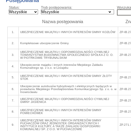
Postępowania
Status:
Tryb postępowania:
Wyszukaj
Nazwa postępowania
Zn
1.
UBEZPIECZENIE MAJĄTKU I INNYCH INTERESÓW GMINY KOZŁÓW
ZP-IB.2
2.
Kompleksowe ubezpieczenie Gminy
ZP-IB.2
UBEZPIECZENIE MAJĄTKU I ODPOWIEDZIALNOŚCI CYWILNEJ
3.
TOWARZYSTWA BUDOWNICTWA SPOŁECZNEGO SPÓŁKA Z O. O.
ZP-IB.2
W PIOTRKOWIE TRYBUNALSKIM
Ubezpieczenie majątku i innych interesów Miejskiego Zakładu
4.
Komunalnego sp. z o.o. w Leżajsku
UBEZPIECZENIE MAJĄTKU I INNYCH INTERESÓW GMINY ZŁOTY
5.
ZP-IB.2
STOK
Ubezpieczenie autobusów hybrydowych i elektrycznych będących w
6.
posiadaniu Miejskiego Przedsiębiorstwa Komunikacyjnego Sp. z o. o. w
ZP-IB.2
Inowrocławiu
UBEZPIECZENIE MAJĄTKU I ODPOWIEDZIALNOŚCI CYWILNEJ
7.
ZP-IB.2
GMINY JASIENICA
UBEZPIECZENIE MAJĄTKU I INNYCH INTERESÓW GMINY
8.
ZP-IB.2
POMIECHÓWEK
UBEZPIECZENIE MAJĄTKU I INNYCH INTERESÓW GMINY
PUCHACZÓW ORAZ JEDNOSTEK ORGANIZACYJNYCH I
9.
ZP.271.
INSTYTUCJI KULTURY, A TAKŻE ZAKŁADU GOSPODARKI
KOMUNALNEJ SP. Z O.O. W PUCHACZOWIE